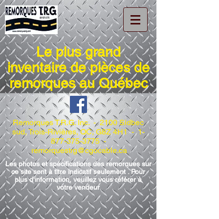
Le plus grand
inventaire de pièces de
remorques au Québec
Remorques T.R.G. Inc. - 2100 Sidbec
sud, Trois-Rivières, QC, G8Z 4H1 -
1-
877-375-3775
-
remorquestrg@cgocable.ca
Les photos et spécifications des remorques sur
ce site sont à titre indicatif seulement . Pour
plus d'information, veuillez vous référer à
votre vendeur