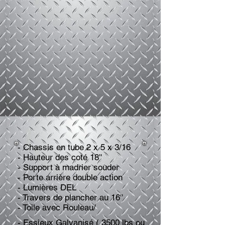
- Chassis en tube 2 x 5 x 3/16
- Hauteur des coté 18''
- Support à madrier souder
- Porte arrière double action
- Lumières DEL
- Travers de plancher au 16''
- Toile avec Rouleau/
- Essieux Galvanisé ( 3500 lbs ou