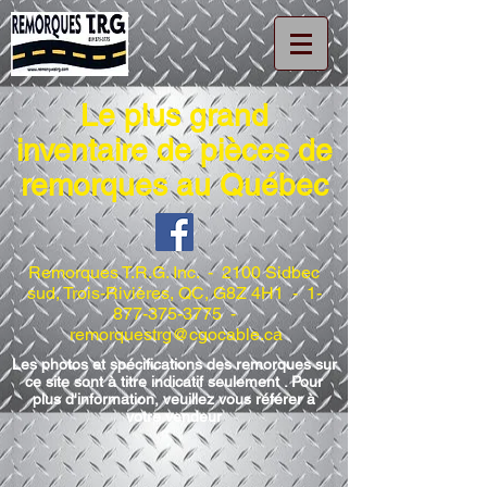
Le plus grand
inventaire de pièces de
remorques au Québec
Remorques T.R.G. Inc. - 2100 Sidbec
sud, Trois-Rivières, QC, G8Z 4H1 -
1-
877-375-3775
-
remorquestrg@cgocable.ca
Les photos et spécifications des remorques sur
ce site sont à titre indicatif seulement . Pour
plus d'information, veuillez vous référer à
votre vendeur