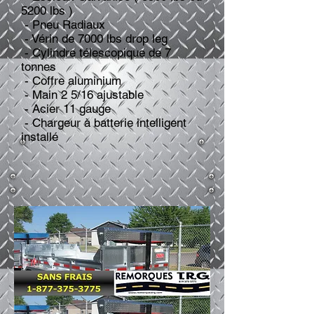
5200 lbs )
- Pneu Radiaux
- Vérin de 7000 lbs drop leg
- Cylindre télescopique de 7
tonnes
- Coffre aluminium
- Main 2 5/16 ajustable
- Acier 11 gauge
- Chargeur à batterie intelligent
installé